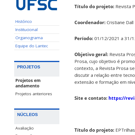
Título do projeto:
Revista 
Histórico
Coordenador:
Cristiane Dall
Institucional
Organograma
Período:
01/12/2021 a 31/
Equipe do Lantec
Objetivo geral:
Revista Pro
Prosa, cujo objetivo é promo
PROJETOS
contexto, a Revista Prosa se
discutir a relação entre tecn
Projetos em
extensão e formação em nív
andamento
Projetos anteriores
Site e contato:
https://rev
NÚCLEOS
Avaliação
Título do projeto:
EPTrilhas