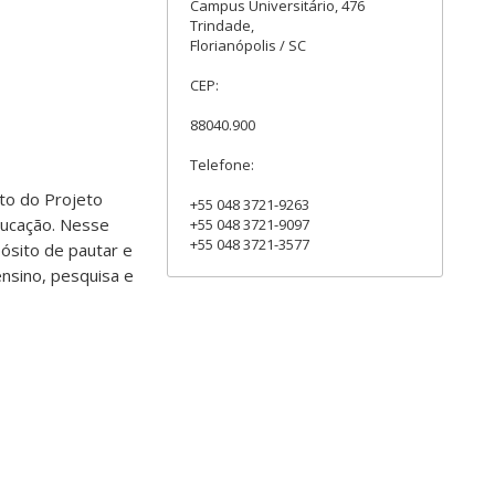
Campus Universitário, 476
Trindade,
Florianópolis / SC
CEP:
88040.900
Telefone:
to do Projeto
+55 048 3721-9263
educação. Nesse
+55 048 3721-9097
+55 048 3721-3577
pósito de pautar e
ensino, pesquisa e