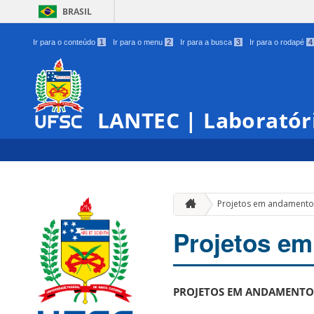
BRASIL
Ir para o conteúdo
1
Ir para o menu
2
Ir para a busca
3
Ir para o rodapé
4
LANTEC | Laboratór
Projetos em andament
Projetos e
PROJETOS EM ANDAMENTO