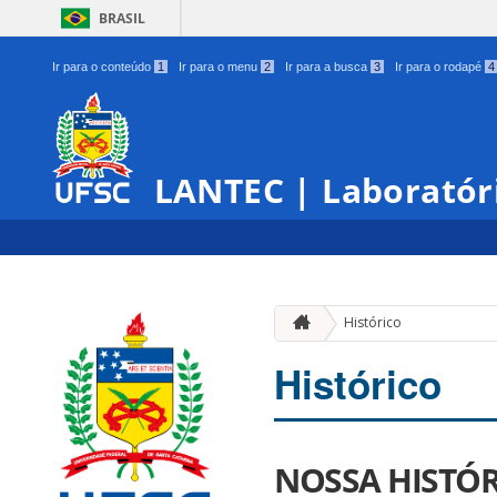
BRASIL
Ir para o conteúdo
1
Ir para o menu
2
Ir para a busca
3
Ir para o rodapé
4
LANTEC | Laboratór
Histórico
Histórico
NOSSA HISTÓR