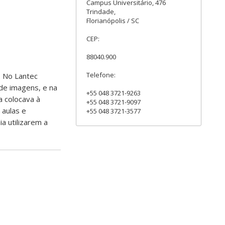
Campus Universitário, 476
Trindade,
Florianópolis / SC
CEP:
88040.900
Telefone:
. No Lantec
de imagens, e na
+55 048 3721-9263
a colocava à
+55 048 3721-9097
 aulas e
+55 048 3721-3577
a utilizarem a