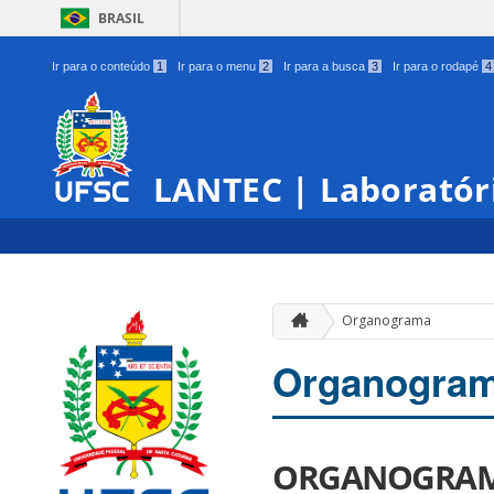
BRASIL
Ir para o conteúdo
1
Ir para o menu
2
Ir para a busca
3
Ir para o rodapé
4
LANTEC | Laboratór
Organograma
Organogra
ORGANOGRA